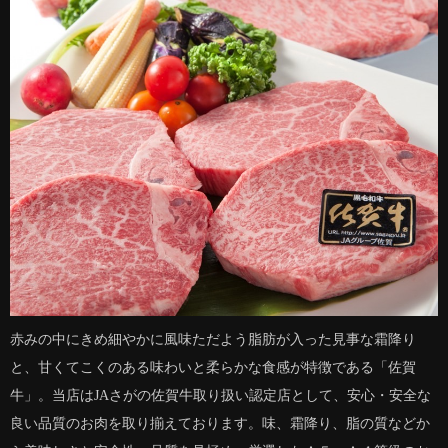
赤みの中にきめ細やかに風味ただよう脂肪が入った見事な霜降り
と、甘くてこくのある味わいと柔らかな食感が特徴である「佐賀
牛」。当店はJAさがの佐賀牛取り扱い認定店として、安心・安全な
良い品質のお肉を取り揃えております。味、霜降り、脂の質などか