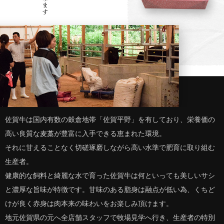
佐賀牛は国内有数の穀倉地帯「佐賀平野」を有しており、栄養価の
高い良質な麦藁が豊富に入手できる恵まれた環境。
それに甘えることなく切磋琢磨しながら高い水準で肥育に取り組む
生産者。
健康的な飼料と綺麗な水で育った佐賀牛は何といっても美しいサシ
と濃厚な旨味が特徴です。甘味のある脂身は融点が低い為、くちど
けが良く赤身は肉本来の味わいをお楽しみ頂けます。
地元佐賀県の元へ全店舗スタッフで牧場見学へ行き、生産者の特別