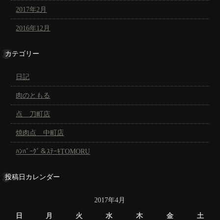
2017年2月
2016年12月
カテゴリー
日記
肉のともる
点 刀町店
焼肉点 中町店
ﾊﾝﾊﾞｰｸﾞ＆ｽﾃｰｷTOMORU
投稿日カレンダー
2017年4月
日
月
火
水
木
金
土