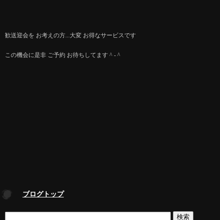
歓送迎会を お考えの方...大変 お得なサービスです
この機会に是非 ご予約 お待ちしてます ^ - ^
ブログトップ