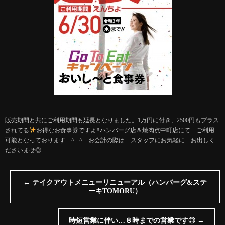
販売期間と共にご利用期間も延長となりました。1万円に付き、2500円もプラス
されてる
お得なお食事券ですよ‼︎ハンバーグ店＆焼肉点中町店にて ご利用
可能となっております ^ - ^ お会計の際は スタッフにお気軽に…お出しく
ださいませ◎
←
テイクアウトメニューリニューアル（ハンバーグ&ステ
ーキTOMORU）
時短営業に伴い…８時までの営業です◎
→