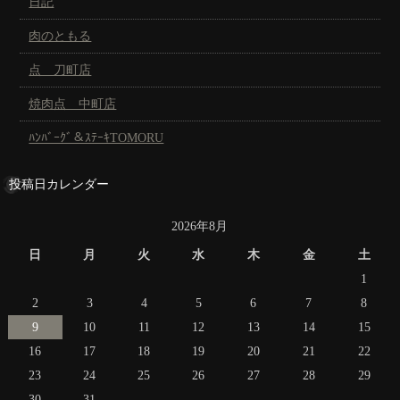
日記
肉のともる
点 刀町店
焼肉点 中町店
ﾊﾝﾊﾞｰｸﾞ＆ｽﾃｰｷTOMORU
投稿日カレンダー
2026年8月
日
月
火
水
木
金
土
1
2
3
4
5
6
7
8
9
10
11
12
13
14
15
16
17
18
19
20
21
22
23
24
25
26
27
28
29
30
31