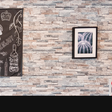
本日の肉ケーキ|佐賀牛・伊万里牛取扱店 MEAT TOMORU