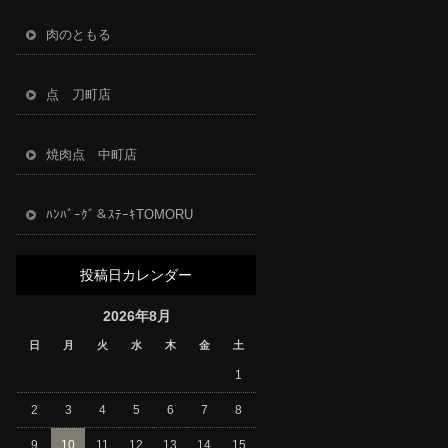
肉のともる
点 刀町店
焼肉点 中町店
ﾊﾝﾊﾞｰｸﾞ＆ｽﾃｰｷTOMORU
投稿日カレンダー
2026年8月
日
月
火
水
木
金
土
1
2
3
4
5
6
7
8
9
10
11
12
13
14
15