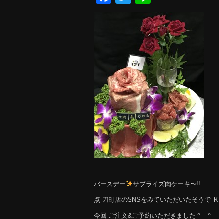
バースデー
サプライズ肉ケーキ〜!!
点 刀町店のSNSをみていただいたそうで 
今回 ご注文&ご予約いただきました ^ – ^