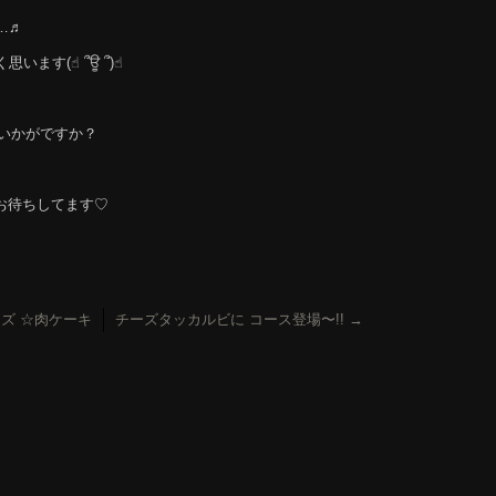
…♬
(☝︎ ՞ਊ ՞)☝︎
 いかがですか？
 お待ちしてます♡
ズ ☆肉ケーキ
チーズタッカルビに コース登場〜!!
→