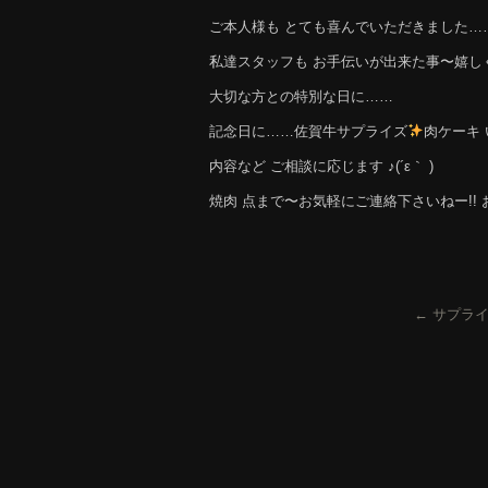
ご本人様も とても喜んでいただきました…
私達スタッフも お手伝いが出来た事〜嬉しく思います
大切な方との特別な日に……
記念日に……佐賀牛サプライズ
肉ケーキ
内容など ご相談に応じます ♪(´ε｀ )
焼肉 点まで〜お気軽にご連絡下さいねー!!
←
サプライ